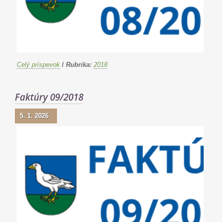
Celý príspevok
/
Rubrika:
2018
Faktúry 09/2018
5. 1. 2026