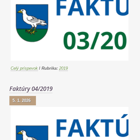
Celý príspevok
/
Rubrika:
2019
Faktúry 04/2019
5. 1. 2026