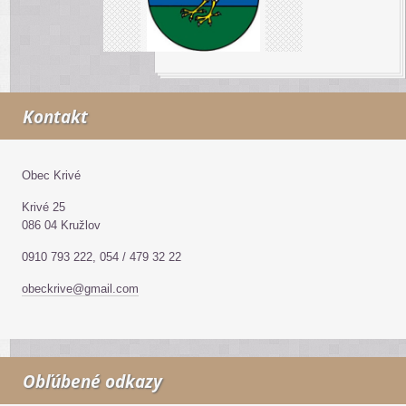
Kontakt
Obec Krivé
Krivé 25
086 04 Kružlov
0910 793 222, 054 / 479 32 22
obeckrive@gmail.com
Obľúbené odkazy