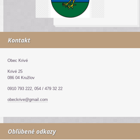
Kontakt
Obec Krivé
Krivé 25
086 04 Kružlov
0910 793 222, 054 / 479 32 22
obeckrive@gmail.com
Obľúbené odkazy