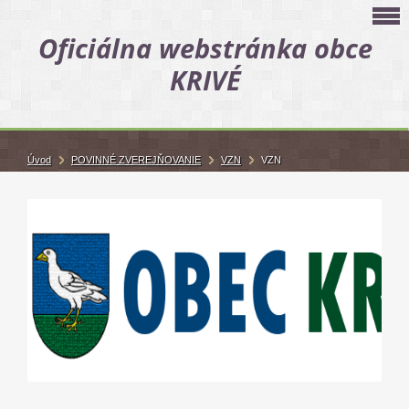
Oficiálna webstránka obce
KRIVÉ
Úvod
POVINNÉ ZVEREJŇOVANIE
VZN
VZN