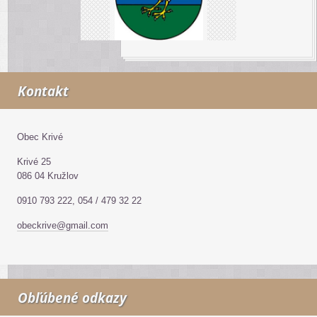
Kontakt
Obec Krivé
Krivé 25
086 04 Kružlov
0910 793 222, 054 / 479 32 22
obeckrive@gmail.com
Obľúbené odkazy