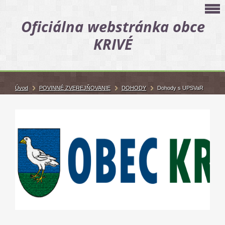
Oficiálna webstránka obce
KRIVÉ
Úvod
POVINNÉ ZVEREJŇOVANIE
DOHODY
Dohody s UPSVaR