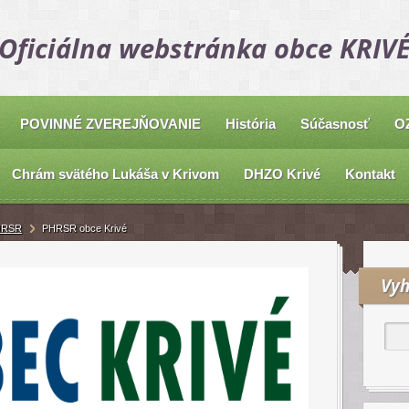
Oficiálna webstránka obce KRIV
POVINNÉ ZVEREJŇOVANIE
História
Súčasnosť
O
Chrám svätého Lukáša v Krivom
DHZO Krivé
Kontakt
HRSR
PHRSR obce Krivé
Vyh