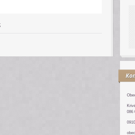
é
Kon
Obec
Kriv
086 
0910
obe