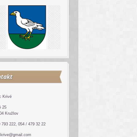
takt
 Krivé
é 25
04 Kružlov
 793 222, 054 / 479 32 22
ckrive@gmail.com