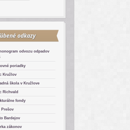
úbené odkazy
monogram odvozu odpadov
5
tovné poriadky
c Kružlov
adná škola v Kružlove
c Richvald
kturálne fondy
 Prešov
to Bardejov
erka zákonov