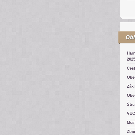
Obľ
Har
202
Ces
Obe
Zákl
Obe
Štru
VUC
Mes
Zbi