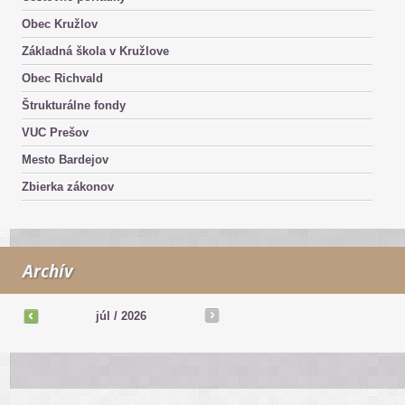
Obec Kružlov
Základná škola v Kružlove
Obec Richvald
Štrukturálne fondy
VUC Prešov
Mesto Bardejov
Zbierka zákonov
Archív
júl
/
2026