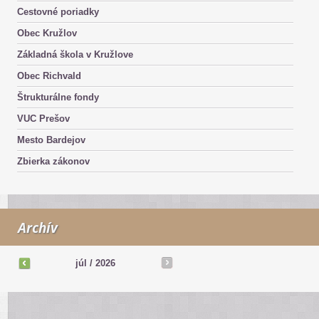
Cestovné poriadky
Obec Kružlov
Základná škola v Kružlove
Obec Richvald
Štrukturálne fondy
VUC Prešov
Mesto Bardejov
Zbierka zákonov
Archív
júl
/
2026